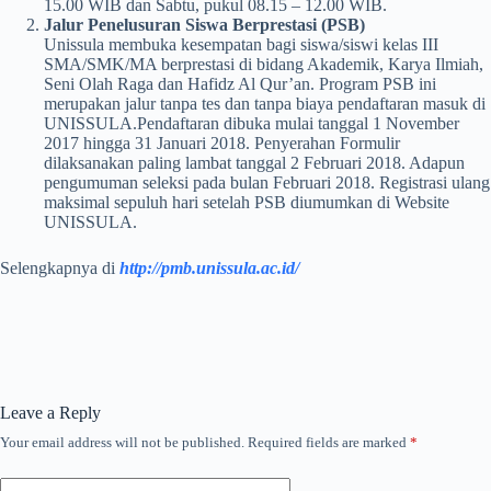
15.00 WIB dan Sabtu, pukul 08.15 – 12.00 WIB.
Jalur Penelusuran Siswa Berprestasi (PSB)
Unissula membuka kesempatan bagi siswa/siswi kelas III
SMA/SMK/MA berprestasi di bidang Akademik, Karya Ilmiah,
Seni Olah Raga dan Hafidz Al Qur’an. Program PSB ini
merupakan jalur tanpa tes dan tanpa biaya pendaftaran masuk di
UNISSULA.Pendaftaran dibuka mulai tanggal 1 November
2017 hingga 31 Januari 2018. Penyerahan Formulir
dilaksanakan paling lambat tanggal 2 Februari 2018. Adapun
pengumuman seleksi pada bulan Februari 2018. Registrasi ulang
maksimal sepuluh hari setelah PSB diumumkan di Website
UNISSULA.
Selengkapnya di
http://pmb.unissula.ac.id/
Leave a Reply
Your email address will not be published.
Required fields are marked
*