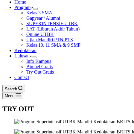
Home
Program
Kelas 3 SMA
Gapyear / Alumni
SUPERINTENSIF UTBK
LAT (Liburan Akhir Tahun)
Online UTBK
Ujian Mandiri PTN PTS
Kelas 10, 11 SMA & 9 SMP
Kedokteran
Lulusan
Info Kampus
Bimbel Gratis
Try Out Gratis
Contact
Search
Menu
TRY OUT