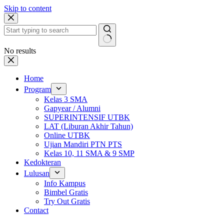
Skip to content
No results
Home
Program
Kelas 3 SMA
Gapyear / Alumni
SUPERINTENSIF UTBK
LAT (Liburan Akhir Tahun)
Online UTBK
Ujian Mandiri PTN PTS
Kelas 10, 11 SMA & 9 SMP
Kedokteran
Lulusan
Info Kampus
Bimbel Gratis
Try Out Gratis
Contact