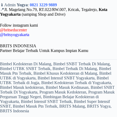
📱Admin
Yogya
:
0821 3229 9889
⠀⠀
📍
Jl. Magelang No.79, RT.022/RW.007, Kricak, Tegalrejo,
Kota
Yogyakarta
(samping Shop and Drive)
Follow instagram kami
@britseducenter
@britsyogyakarta
BRITS INDONESIA⠀
Partner Belajar Terbaik Untuk Kampus Impian Kamu
Bimbel Kedokteran Di Malang, Bimbel SNBT Terbaik Di Malang,
Bimbel UTBK SNBT Terbaik, Bimbel Terbaik Di Malang, Bimbel
Masuk Ptn Terbaik, Bimbel Khusus Kedokteran di Malang, Bimbel
UTBK di Yogyakarta, Bimbel Intensif SNBT Yogyakarta, Bimbel
UTBK Terbaik di Jogja, Bimbel Kedokteran Terbaik di Yogyakarta,
Bimbel Masuk kedokteran, Bimbel Masuk Kedinasan, Bimbel SNBT
Terbaik Di Yogyakarta, Program Masuk Kedokteran, Program Masuk
Perguruan Tinggi Negeri, Bimbingan Belajar Kedokteran di
Yogyakarta, Bimbel Intensif SNBT Terbaik, Bimbel Super Intensif
SNBT, Bimbel Masuk Ptn Terbaik, BRITS Malang, BRITS Yogya,
BRITS Indonesia