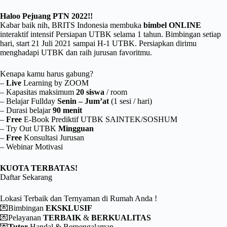
Haloo Pejuang PTN 2022!!
Kabar baik nih, BRITS Indonesia membuka
bimbel ONLINE
interaktif intensif Persiapan UTBK selama 1 tahun. Bimbingan setiap
hari, start 21 Juli 2021 sampai H-1 UTBK. Persiapkan dirimu
menghadapi UTBK dan raih jurusan favoritmu.
Kenapa kamu harus gabung?
–
Live
Learning by ZOOM
– Kapasitas maksimum
20 siswa
/ room
– Belajar Fullday
Senin – Jum’at
(1 sesi / hari)
– Durasi belajar
90 menit
–
Free
E-Book Prediktif UTBK SAINTEK/SOSHUM
– Try Out UTBK
Mingguan
–
Free
Konsultasi Jurusan
– Webinar Motivasi
KUOTA TERBATAS!
Daftar Sekarang
Lokasi Terbaik dan Ternyaman di Rumah Anda !
💌Bimbingan
EKSKLUSIF
⠀
💌Pelayanan
TERBAIK
&
BERKUALITAS
⠀
💌
Tutor
Handal & Berpengalaman