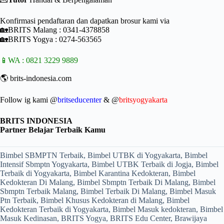
Konfirmasi pendaftaran dan dapatkan brosur kami via
🏡BRITS Malang : 0341-4378858
🏡BRITS Yogya : 0274-563565⠀
📱WA : 0821 3229 9889
🌎 brits-indonesia.com
⠀
Follow ig kami
@
britseducenter
&
@
britsyogyakarta
BRITS INDONESIA
Partner Belajar Terbaik Kamu
Bimbel SBMPTN Terbaik, Bimbel UTBK di Yogyakarta, Bimbel
Intensif Sbmptn Yogyakarta, Bimbel UTBK Terbaik di Jogja, Bimbel
Terbaik di Yogyakarta, Bimbel Karantina Kedokteran, Bimbel
Kedokteran Di Malang, Bimbel Sbmptn Terbaik Di Malang, Bimbel
Sbmptn Terbaik Malang, Bimbel Terbaik Di Malang, Bimbel Masuk
Ptn Terbaik, Bimbel Khusus Kedokteran di Malang, Bimbel
Kedokteran Terbaik di Yogyakarta, Bimbel Masuk kedokteran, Bimbel
Masuk Kedinasan, BRITS Yogya, BRITS Edu Center, Brawijaya