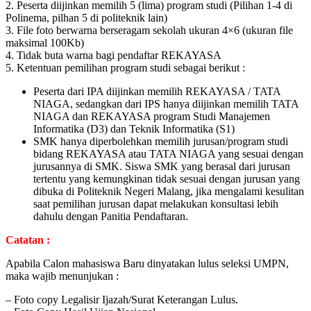
2. Peserta diijinkan memilih 5 (lima) program studi (Pilihan 1-4 di
Polinema, pilhan 5 di politeknik lain)
3. File foto berwarna berseragam sekolah ukuran 4×6 (ukuran file
maksimal 100Kb)
4. Tidak buta warna bagi pendaftar REKAYASA
5. Ketentuan pemilihan program studi sebagai berikut :
Peserta dari IPA diijinkan memilih REKAYASA / TATA
NIAGA, sedangkan dari IPS hanya diijinkan memilih TATA
NIAGA dan REKAYASA program Studi Manajemen
Informatika (D3) dan Teknik Informatika (S1)
SMK hanya diperbolehkan memilih jurusan/program studi
bidang REKAYASA atau TATA NIAGA yang sesuai dengan
jurusannya di SMK. Siswa SMK yang berasal dari jurusan
tertentu yang kemungkinan tidak sesuai dengan jurusan yang
dibuka di Politeknik Negeri Malang, jika mengalami kesulitan
saat pemilihan jurusan dapat melakukan konsultasi lebih
dahulu dengan Panitia Pendaftaran.
Catatan :
Apabila Calon mahasiswa Baru dinyatakan lulus seleksi UMPN,
maka wajib menunjukan :
– Foto copy Legalisir Ijazah/Surat Keterangan Lulus.