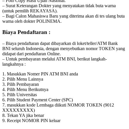
– Foto Copy Hasil Ujian Nasional.
– Surat Keterangan Dokter yang menyatakan tidak buta warna
(untuk pemilih REKAYASA).
– Bagi Calon Mahasiswa Baru yang diterima akan di tes ulang buta
warna oleh dokter POLINEMA.
Biaya Pendaftaran :
– Biaya pendaftaran dapat dibayarkan di loket/teller/ATM Bank
BNI seluruh Indonesia, dengan menyebutkan nomor TOKEN yang
didapat dari pendaftaran Online.
– Untuk pembayaran melalui ATM BNI, berikut langkah-
langkahnya :
1. Masukkan Nomer PIN ATM BNI anda
2. Pilih Menu Lainnya
3. Pilih Pembayaran
4. Pilih Menu Berikutnya
5. Pilih Universitas
6. Pilih Student Payment Center (SPC)
7. masukkan kode Lembaga diikuti NOMOR TOKEN (9012
XXXXXXXXX)
8. Tekan YA jika benar
9. Receipt NOMOR PIN keluar