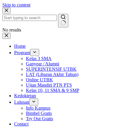
Skip to content
No results
Home
Program
Kelas 3 SMA
Gapyear / Alumni
SUPERINTENSIF UTBK
LAT (Liburan Akhir Tahun)
Online UTBK
Ujian Mandiri PTN PTS
Kelas 10, 11 SMA & 9 SMP
Kedokteran
Lulusan
Info Kampus
Bimbel Gratis
Try Out Gratis
Contact