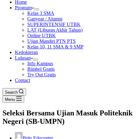
Home
Program
Kelas 3 SMA
Gapyear / Alumni
SUPERINTENSIF UTBK
LAT (Liburan Akhir Tahun)
Online UTBK
Ujian Mandiri PTN PTS
Kelas 10, 11 SMA & 9 SMP
Kedokteran
Lulusan
Info Kampus
Bimbel Gratis
Try Out Gratis
Contact
Search
Menu
Seleksi Bersama Ujian Masuk Politeknik
Negeri (SB-UMPN)
Brits Educenter