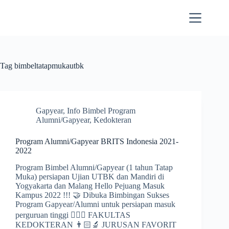
Skip
to
content
Tag
bimbeltatapmukautbk
Gapyear
,
Info Bimbel Program
Alumni/Gapyear
,
Kedokteran
Program Alumni/Gapyear BRITS Indonesia 2021-
2022
Program Bimbel Alumni/Gapyear (1 tahun Tatap
Muka) persiapan Ujian UTBK dan Mandiri di
Yogyakarta dan Malang Hello Pejuang Masuk
Kampus 2022 !!! 🤝 Dibuka Bimbingan Sukses
Program Gapyear/Alumni untuk persiapan masuk
perguruan tinggi 👩🏻‍⚕️ FAKULTAS
KEDOKTERAN 👨🏻‍🔬 JURUSAN FAVORIT