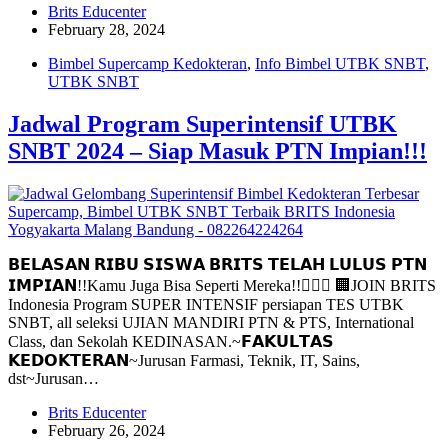
Brits Educenter
February 28, 2024
Bimbel Supercamp Kedokteran
,
Info Bimbel UTBK SNBT
,
UTBK SNBT
Jadwal Program Superintensif UTBK
SNBT 2024 – Siap Masuk PTN Impian!!!
𝗕𝗘𝗟𝗔𝗦𝗔𝗡 𝗥𝗜𝗕𝗨 𝗦𝗜𝗦𝗪𝗔 𝗕𝗥𝗜𝗧𝗦 𝗧𝗘𝗟𝗔𝗛 𝗟𝗨𝗟𝗨𝗦 𝗣𝗧𝗡
𝗜𝗠𝗣𝗜𝗔𝗡!!Kamu Juga Bisa Seperti Mereka!!👩🏻‍⚕️ 🏢JOIN BRITS
Indonesia Program SUPER INTENSIF persiapan TES UTBK
SNBT, all seleksi UJIAN MANDIRI PTN & PTS, International
Class, dan Sekolah KEDINASAN.~𝗙𝗔𝗞𝗨𝗟𝗧𝗔𝗦
𝗞𝗘𝗗𝗢𝗞𝗧𝗘𝗥𝗔𝗡~Jurusan Farmasi, Teknik, IT, Sains,
dst~Jurusan…
Brits Educenter
February 26, 2024