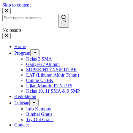
Skip to content
No results
Home
Program
Kelas 3 SMA
Gapyear / Alumni
SUPERINTENSIF UTBK
LAT (Liburan Akhir Tahun)
Online UTBK
Ujian Mandiri PTN PTS
Kelas 10, 11 SMA & 9 SMP
Kedokteran
Lulusan
Info Kampus
Bimbel Gratis
Try Out Gratis
Contact