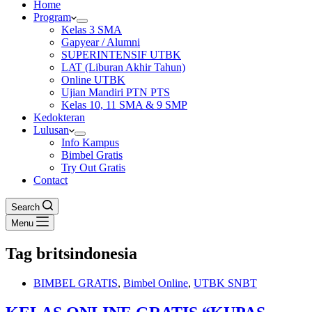
Home
Program
Kelas 3 SMA
Gapyear / Alumni
SUPERINTENSIF UTBK
LAT (Liburan Akhir Tahun)
Online UTBK
Ujian Mandiri PTN PTS
Kelas 10, 11 SMA & 9 SMP
Kedokteran
Lulusan
Info Kampus
Bimbel Gratis
Try Out Gratis
Contact
Search
Menu
Tag
britsindonesia
BIMBEL GRATIS
,
Bimbel Online
,
UTBK SNBT