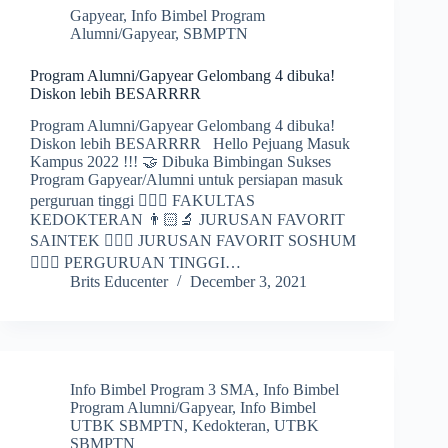
Gapyear
,
Info Bimbel Program
Alumni/Gapyear
,
SBMPTN
Program Alumni/Gapyear Gelombang 4 dibuka!
Diskon lebih BESARRRR
Program Alumni/Gapyear Gelombang 4 dibuka!
Diskon lebih BESARRRR Hello Pejuang Masuk
Kampus 2022 !!! 🤝 Dibuka Bimbingan Sukses
Program Gapyear/Alumni untuk persiapan masuk
perguruan tinggi 👩🏻‍⚕️ FAKULTAS
KEDOKTERAN 👨🏻‍🔬 JURUSAN FAVORIT
SAINTEK 👩🏻‍⚖️ JURUSAN FAVORIT SOSHUM
👨🏼‍✈️ PERGURUAN TINGGI…
Brits Educenter
December 3, 2021
Info Bimbel Program 3 SMA
,
Info Bimbel
Program Alumni/Gapyear
,
Info Bimbel
UTBK SBMPTN
,
Kedokteran
,
UTBK
SBMPTN