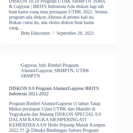
DISKON 10.10 Program UTBK SBMPTN 3SMA
& Gapyear | BRITS Indonesia Ada diskon lagi nih
buat kamu yang mau persiapan UTBK 2022. Semua
program ada diskon, khusus di promo kali ini.
Bukan cuma itu, ada ekstra diskon buat kamu
yang…
Brits Educenter
September 26, 2021
Gapyear
,
Info Bimbel Program
Alumni/Gapyear
,
SBMPTN
,
UTBK
SBMPTN
DISKON 9.9 Program Alumni/Gapyear BRITS
Indonesia 2021-2022
Program Bimbel Alumni/Gapyear (1 tahun Tatap
Muka) persiapan Ujian UTBK dan Mandiri di
Yogyakarta dan Malang DISKON SPECIAL 9.9
DALAM RANGKA MEMPERINGATI
KEMERDEKAAN Hello Pejuang Masuk Kampus
2022 !!! 🤝 Dibuka Bimbingan Sukses Program