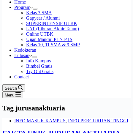
Home
Program
Kelas 3 SMA
Gapyear / Alumni
SUPERINTENSIF UTBK
LAT (Liburan Akhir Tahun)
Online UTBK
Ujian Mandiri PTN PTS
Kelas 10, 11 SMA & 9 SMP
Kedokteran
Lulusan
Info Kampus
Bimbel Gratis
Try Out Gratis
Contact
Search
Menu
Tag
jurusanaktuaria
INFO MASUK KAMPUS
,
INFO PERGURUAN TINGGI