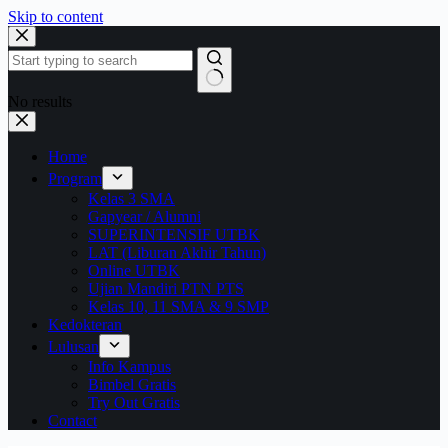
Skip to content
No results
Home
Program
Kelas 3 SMA
Gapyear / Alumni
SUPERINTENSIF UTBK
LAT (Liburan Akhir Tahun)
Online UTBK
Ujian Mandiri PTN PTS
Kelas 10, 11 SMA & 9 SMP
Kedokteran
Lulusan
Info Kampus
Bimbel Gratis
Try Out Gratis
Contact