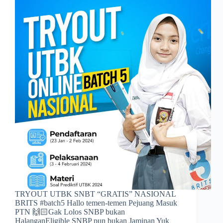
TRYOUT UTBK SNBT “GRATIS” NASIONAL
BRITS #batch5 Hallo temen-temen Pejuang Masuk
PTN 🙌🏻Gak Lolos SNBP bukan
HalanganEligible SNBP pun bukan Jaminan Yuk