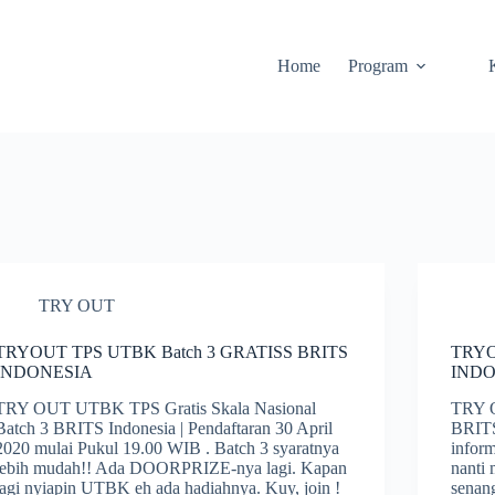
Home
Program
TRY OUT
TRYOUT TPS UTBK Batch 3 GRATISS BRITS
TRYO
INDONESIA
INDO
TRY OUT UTBK TPS Gratis Skala Nasional
TRY 
Batch 3 BRITS Indonesia | Pendaftaran 30 April
BRITS
2020 mulai Pukul 19.00 WIB . Batch 3 syaratnya
infor
lebih mudah!! Ada DOORPRIZE-nya lagi. Kapan
nanti
lagi nyiapin UTBK eh ada hadiahnya. Kuy, join !
senang