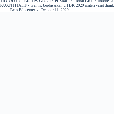
TRY OUT UTBK TPS GRATIS 🎊 Skala Nasional BRITS Ind
KUANTITATIF • Gengs, berdasarkan UTBK 2020 materi yang diujikan
Brits Educenter
October 11, 2020