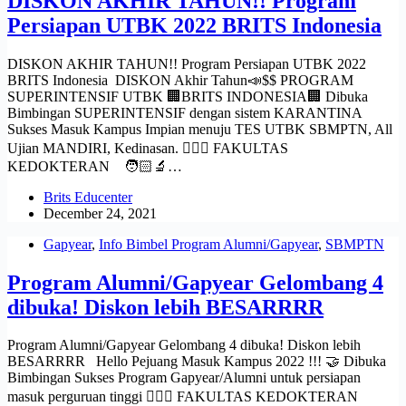
DISKON AKHIR TAHUN!! Program
Persiapan UTBK 2022 BRITS Indonesia
DISKON AKHIR TAHUN!! Program Persiapan UTBK 2022
BRITS Indonesia DISKON Akhir Tahun📣$$ PROGRAM
SUPERINTENSIF UTBK 🏢BRITS INDONESIA🏢 Dibuka
Bimbingan SUPERINTENSIF dengan sistem KARANTINA
Sukses Masuk Kampus Impian menuju TES UTBK SBMPTN, All
Ujian MANDIRI, Kedinasan. 👩🏻‍⚕️ FAKULTAS
KEDOKTERAN⠀ 🧑🏻‍🔬…
Brits Educenter
December 24, 2021
Gapyear
,
Info Bimbel Program Alumni/Gapyear
,
SBMPTN
Program Alumni/Gapyear Gelombang 4
dibuka! Diskon lebih BESARRRR
Program Alumni/Gapyear Gelombang 4 dibuka! Diskon lebih
BESARRRR Hello Pejuang Masuk Kampus 2022 !!! 🤝 Dibuka
Bimbingan Sukses Program Gapyear/Alumni untuk persiapan
masuk perguruan tinggi 👩🏻‍⚕️ FAKULTAS KEDOKTERAN