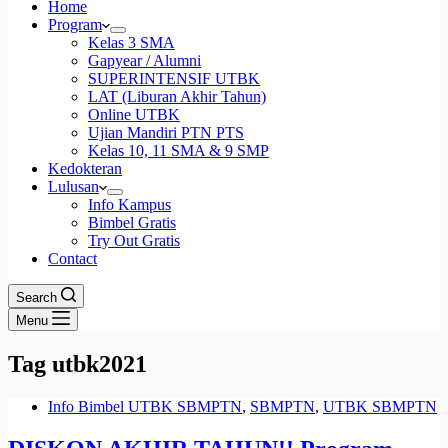
Home
Program
Kelas 3 SMA
Gapyear / Alumni
SUPERINTENSIF UTBK
LAT (Liburan Akhir Tahun)
Online UTBK
Ujian Mandiri PTN PTS
Kelas 10, 11 SMA & 9 SMP
Kedokteran
Lulusan
Info Kampus
Bimbel Gratis
Try Out Gratis
Contact
Search
Menu
Tag
utbk2021
Info Bimbel UTBK SBMPTN
,
SBMPTN
,
UTBK SBMPTN