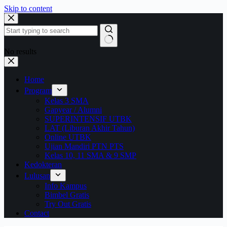
Skip to content
No results
Home
Program
Kelas 3 SMA
Gapyear / Alumni
SUPERINTENSIF UTBK
LAT (Liburan Akhir Tahun)
Online UTBK
Ujian Mandiri PTN PTS
Kelas 10, 11 SMA & 9 SMP
Kedokteran
Lulusan
Info Kampus
Bimbel Gratis
Try Out Gratis
Contact