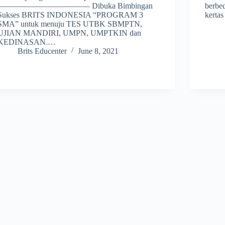
———————————– Dibuka Bimbingan
berbed
Sukses BRITS INDONESIA “PROGRAM 3
kerta
SMA” untuk menuju TES UTBK SBMPTN,
UJIAN MANDIRI, UMPN, UMPTKIN dan
KEDINASAN.…
Brits Educenter
June 8, 2021