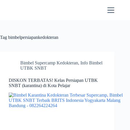
Skip
to
content
Tag
bimbelpersiapankedokteran
Bimbel Supercamp Kedokteran
,
Info Bimbel
UTBK SNBT
DISKON TERBATAS! Kelas Persiapan UTBK
SNBT (karantina) di Kota Pelajar